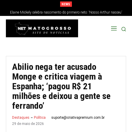
NEWS
Elaine Mickely celebra nascimento do primeiro neto: ‘Nosso Arthur nasceu’
Abilio nega ter acusado
Monge e critica viagem à
Espanha; ‘pagou R$ 21
milhões e deixou a gente se
ferrando’
suporte@criativapremium.com.br
Destaques
Política
29 de maio de 2026