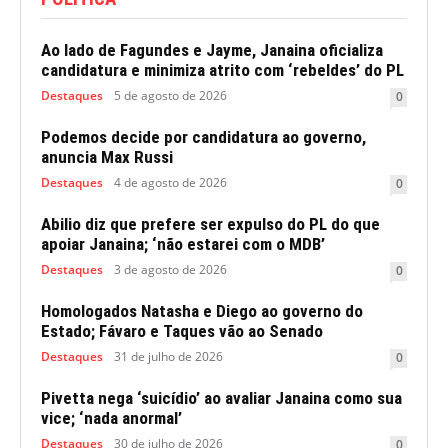
Ao lado de Fagundes e Jayme, Janaina oficializa
candidatura e minimiza atrito com ‘rebeldes’ do PL
Destaques
5 de agosto de 2026
0
Podemos decide por candidatura ao governo,
anuncia Max Russi
Destaques
4 de agosto de 2026
0
Abilio diz que prefere ser expulso do PL do que
apoiar Janaina; ‘não estarei com o MDB’
Destaques
3 de agosto de 2026
0
Homologados Natasha e Diego ao governo do
Estado; Fávaro e Taques vão ao Senado
Destaques
31 de julho de 2026
0
Pivetta nega ‘suicídio’ ao avaliar Janaina como sua
vice; ‘nada anormal’
Destaques
30 de julho de 2026
0