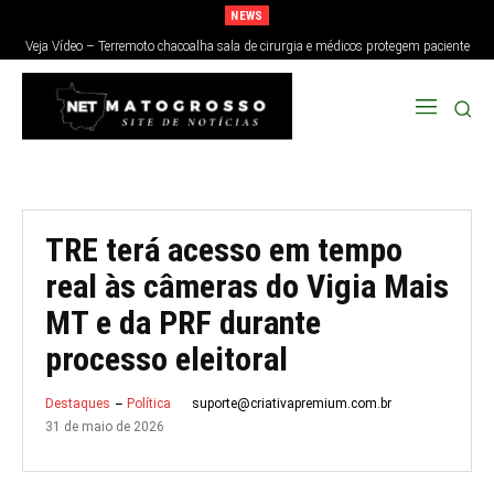
NEWS
Veja Vídeo – Terremoto chacoalha sala de cirurgia e médicos protegem paciente
no Japão; veja
TRE terá acesso em tempo
real às câmeras do Vigia Mais
MT e da PRF durante
processo eleitoral
suporte@criativapremium.com.br
Destaques
Política
31 de maio de 2026