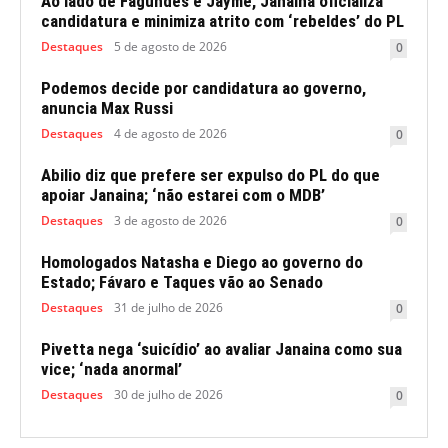
Ao lado de Fagundes e Jayme, Janaina oficializa
candidatura e minimiza atrito com ‘rebeldes’ do PL
Destaques
5 de agosto de 2026
0
Podemos decide por candidatura ao governo,
anuncia Max Russi
Destaques
4 de agosto de 2026
0
Abilio diz que prefere ser expulso do PL do que
apoiar Janaina; ‘não estarei com o MDB’
Destaques
3 de agosto de 2026
0
Homologados Natasha e Diego ao governo do
Estado; Fávaro e Taques vão ao Senado
Destaques
31 de julho de 2026
0
Pivetta nega ‘suicídio’ ao avaliar Janaina como sua
vice; ‘nada anormal’
Destaques
30 de julho de 2026
0