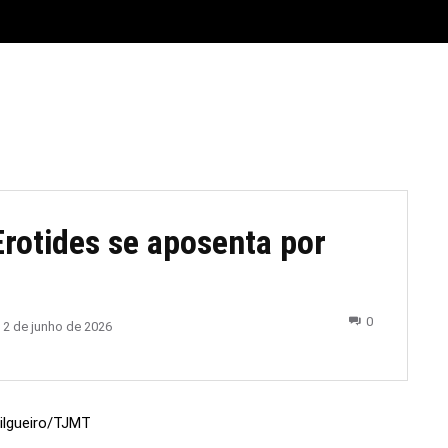
E
MATERIAL LEGAL
CIDADES
ESPORTE
POLÍTICA
rotides se aposenta por
0
2 de junho de 2026
Silgueiro/TJMT