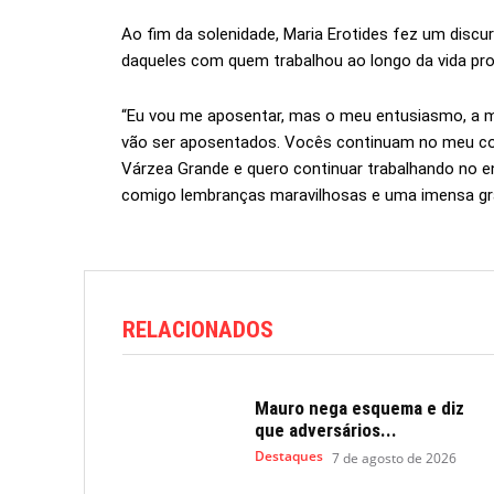
Ao fim da solenidade, Maria Erotides fez um disc
daqueles com quem trabalhou ao longo da vida prof
“Eu vou me aposentar, mas o meu entusiasmo, a m
vão ser aposentados. Vocês continuam no meu co
Várzea Grande e quero continuar trabalhando no e
comigo lembranças maravilhosas e uma imensa grati
RELACIONADOS
Mauro nega esquema e diz
que adversários...
Destaques
7 de agosto de 2026