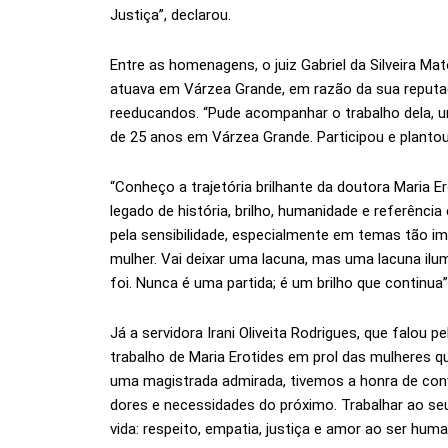
Justiça”, declarou.
Entre as homenagens, o juiz Gabriel da Silveira M
atuava em Várzea Grande, em razão da sua reputa
reeducandos. “Pude acompanhar o trabalho dela, u
de 25 anos em Várzea Grande. Participou e planto
“Conheço a trajetória brilhante da doutora Maria E
legado de história, brilho, humanidade e referên
pela sensibilidade, especialmente em temas tão i
mulher. Vai deixar uma lacuna, mas uma lacuna ilu
foi. Nunca é uma partida; é um brilho que continua”
Já a servidora Irani Oliveita Rodrigues, que falou
trabalho de Maria Erotides em prol das mulheres qu
uma magistrada admirada, tivemos a honra de con
dores e necessidades do próximo. Trabalhar ao se
vida: respeito, empatia, justiça e amor ao ser huma