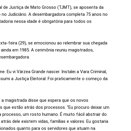
al de Justiça de Mato Grosso (TJMT), se aposenta da
do no Judiciário. A desembargadora completa 75 anos no
ntadoria nessa idade é obrigatória para todos os
exta-feira (29), se emocionou ao relembrar sua chegada
 ainda em 1985. A cerimônia reuniu magistrados,
 desembargadora.
e. Eu vi Várzea Grande nascer. Instalei a Vara Criminal,
assumi a Justiça Eleitoral. Foi praticamente o começo da
, a magistrada disse que espera que os novos
as que estão atrás dos processos. “Eu procuro deixar um
a processo, um rosto humano. É muito fácil abstrair do
trás dele existem vidas, famílias e valores. Eu gostaria
icionados quanto para os servidores que atuam na