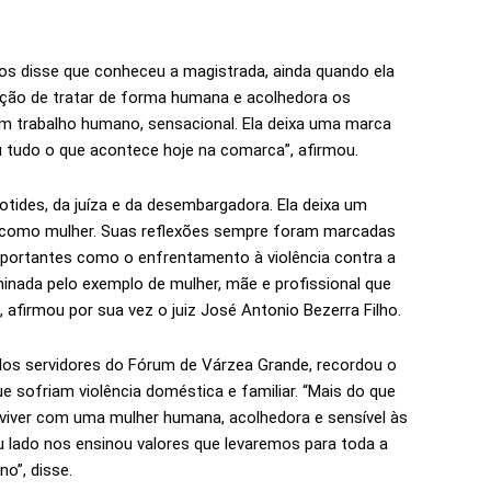
atos disse que conheceu a magistrada, ainda quando ela
ção de tratar de forma humana e acolhedora os
m trabalho humano, sensacional. Ela deixa uma marca
u tudo o que acontece hoje na comarca”, afirmou.
rotides, da juíza e da desembargadora. Ela deixa um
cia como mulher. Suas reflexões sempre foram marcadas
mportantes como o enfrentamento à violência contra a
minada pelo exemplo de mulher, mãe e profissional que
, afirmou por sua vez o juiz José Antonio Bezerra Filho.
 pelos servidores do Fórum de Várzea Grande, recordou o
e sofriam violência doméstica e familiar. “Mais do que
viver com uma mulher humana, acolhedora e sensível às
u lado nos ensinou valores que levaremos para toda a
no”, disse.