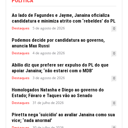
POLITICA
Ao lado de Fagundes e Jayme, Janaina oficializa
candidatura e minimiza atrito com ‘rebeldes’ do PL
Destaques
5 de agosto de 2026
0
Podemos decide por candidatura ao governo,
anuncia Max Russi
Destaques
4 de agosto de 2026
0
Abilio diz que prefere ser expulso do PL do que
apoiar Janaina; ‘não estarei com o MDB’
Destaques
3 de agosto de 2026
0
Homologados Natasha e Diego ao governo do
Estado; Fávaro e Taques vão ao Senado
Destaques
31 de julho de 2026
0
Pivetta nega ‘suicídio’ ao avaliar Janaina como sua
vice; ‘nada anormal’
Destaques
30 de julho de 2026
0