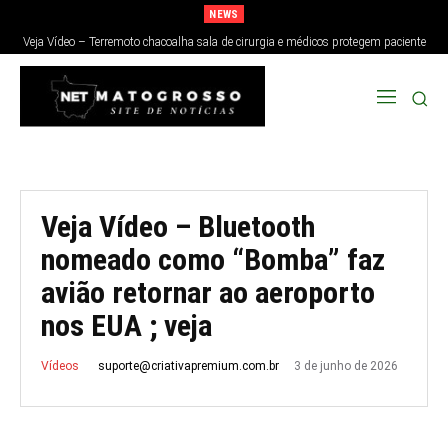
NEWS
Veja Vídeo – Terremoto chacoalha sala de cirurgia e médicos protegem paciente
no Japão; veja
Veja Vídeo – Bluetooth
nomeado como “Bomba” faz
avião retornar ao aeroporto
nos EUA ; veja
3 de junho de 2026
suporte@criativapremium.com.br
Vídeos