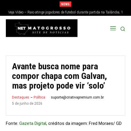
NEWS
Veja Vídeo – Raio atinge jogadores de futebol durante partida na Tailândia; 1
morre e 12 ficam feridos
Avante busca nome para
compor chapa com Galvan,
mas projeto pode vir ‘solo’
suporte@criativapremium.com.br
Destaques
Política
5 de junho de 2026
Fonte:
Gazeta Digital
, créditos da imagem: Fred Moraes/ GD