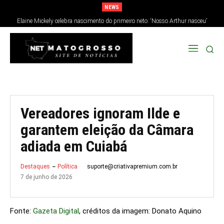
NEWS
Elaine Mickely celebra nascimento do primeiro neto: ‘Nosso Arthur nasceu’
Vereadores ignoram Ilde e
garantem eleição da Câmara
adiada em Cuiabá
suporte@criativapremium.com.br
Destaques
Política
7 de junho de 2026
Fonte:
Gazeta Digital
, créditos da imagem: Donato Aquino