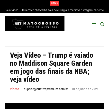
NEWS
Veja Vídeo – Terremoto chacoalha sala de cirurgia e médicos protegem paciente
no Japão; veja
Veja Vídeo – Trump é vaiado
no Maddison Square Garden
em jogo das finais da NBA;
veja vídeo
10 de junho de 2026
suporte@criativapremium.com.br
Vídeos