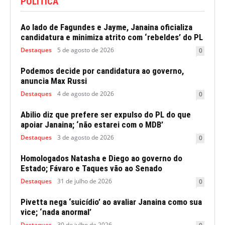
POLITICA
Ao lado de Fagundes e Jayme, Janaina oficializa
candidatura e minimiza atrito com ‘rebeldes’ do PL
Destaques
5 de agosto de 2026
0
Podemos decide por candidatura ao governo,
anuncia Max Russi
Destaques
4 de agosto de 2026
0
Abilio diz que prefere ser expulso do PL do que
apoiar Janaina; ‘não estarei com o MDB’
Destaques
3 de agosto de 2026
0
Homologados Natasha e Diego ao governo do
Estado; Fávaro e Taques vão ao Senado
Destaques
31 de julho de 2026
0
Pivetta nega ‘suicídio’ ao avaliar Janaina como sua
vice; ‘nada anormal’
Destaques
30 de julho de 2026