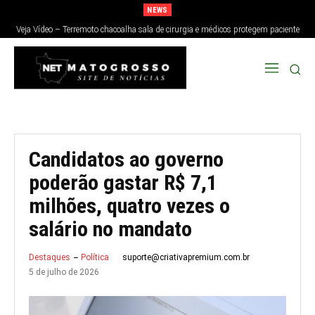
NEWS
Veja Vídeo – Terremoto chacoalha sala de cirurgia e médicos protegem paciente
no Japão; veja
Candidatos ao governo
poderão gastar R$ 7,1
milhões, quatro vezes o
salário no mandato
suporte@criativapremium.com.br
Destaques
Política
5 de julho de 2026